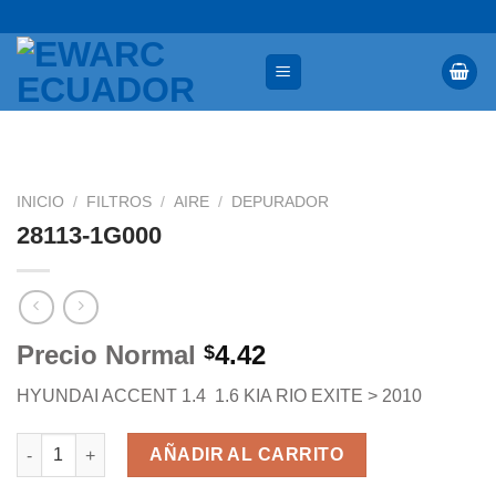
INICIO
/
FILTROS
/
AIRE
/
DEPURADOR
28113-1G000
Precio Normal
4.42
$
HYUNDAI ACCENT 1.4  1.6 KIA RIO EXITE > 2010
AÑADIR AL CARRITO