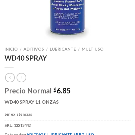
INICIO
/
ADITIVOS
/
LUBRICANTE
/
MULTIUSO
WD40 SPRAY
Precio Normal
6.85
$
WD40 SPRAY 11 ONZAS
Sin existencias
SKU:
13213442
Categorías:
ADITIVOS
,
LUBRICANTE
,
MULTIUSO