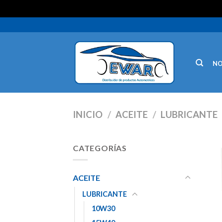
N
INICIO
/
ACEITE
/
LUBRICANTE
CATEGORÍAS
ACEITE
LUBRICANTE
10W30