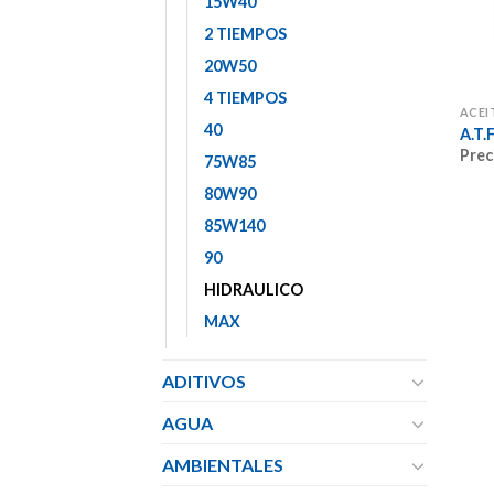
15W40
2 TIEMPOS
20W50
4 TIEMPOS
ACEI
40
A.T.
Prec
75W85
80W90
85W140
90
HIDRAULICO
MAX
ADITIVOS
AGUA
AMBIENTALES