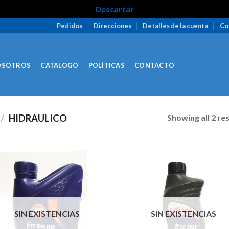
Descartar
Pedidos
Direcciones
Detalles de la cuenta
Co
OSOTROS
CATALOGO
POLÍTICAS
CONTACTO
Showing all 2 re
/
HIDRAULICO
SIN EXISTENCIAS
SIN EXISTENCIAS