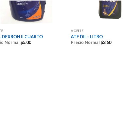
TE
ACEITE
F. DEXRON II CUARTO
ATF DII – LITRO
io Normal
$
5.00
Precio Normal
$
3.60