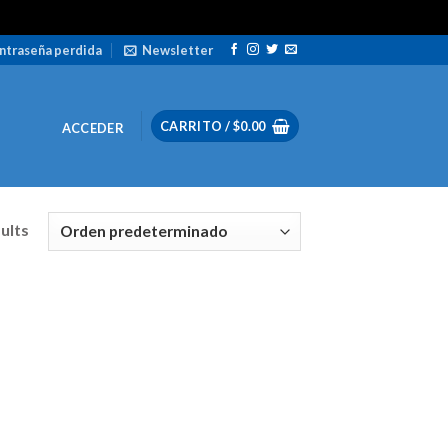
ntraseña perdida
Newsletter
CARRITO /
$
0.00
ACCEDER
sults