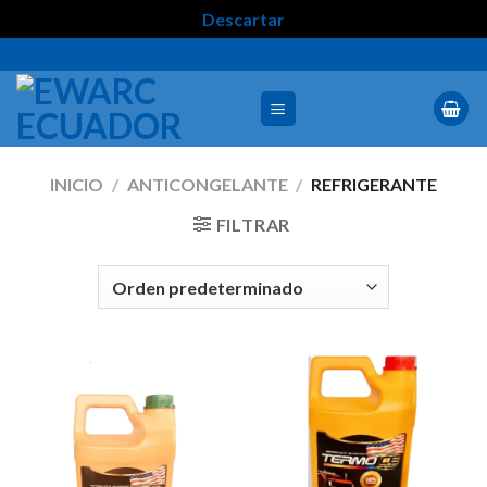
Descartar
INICIO
/
ANTICONGELANTE
/
REFRIGERANTE
FILTRAR