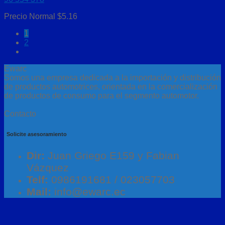
Precio Normal
$
5.16
1
2
Ewarc
Somos una empresa dedicada a la importación y distribución
de productos automotrices, orientada en la comercialización
de productos de consumo para el segmento automotor.
Contacto
Solicite asesoramiento
Dir:
Juan Griego E159 y Fabian
Vázquez
Telf:
0986191681 / 023057703
Mail:
info@ewarc.ec