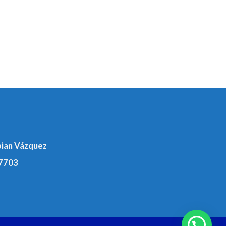
bian Vázquez
7703