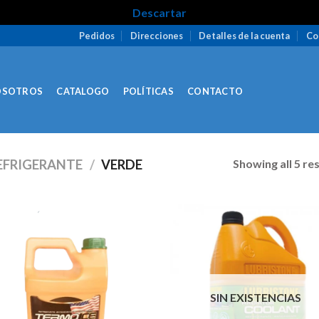
Descartar
Pedidos
Direcciones
Detalles de la cuenta
Co
OSOTROS
CATALOGO
POLÍTICAS
CONTACTO
Showing all 5 re
EFRIGERANTE
/
VERDE
SIN EXISTENCIAS