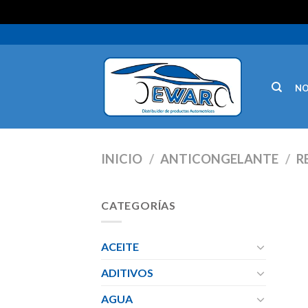
N
INICIO
/
ANTICONGELANTE
/
R
CATEGORÍAS
ACEITE
ADITIVOS
AGUA