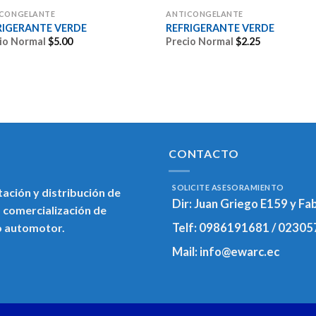
ICONGELANTE
ANTICONGELANTE
RIGERANTE VERDE
REFRIGERANTE VERDE
io Normal
$
5.00
Precio Normal
$
2.25
CONTACTO
SOLICITE ASESORAMIENTO
ación y distribución de
Dir:
Juan Griego E159 y Fa
 comercialización de
o automotor.
Telf:
0986191681 / 02305
Mail:
info@ewarc.ec