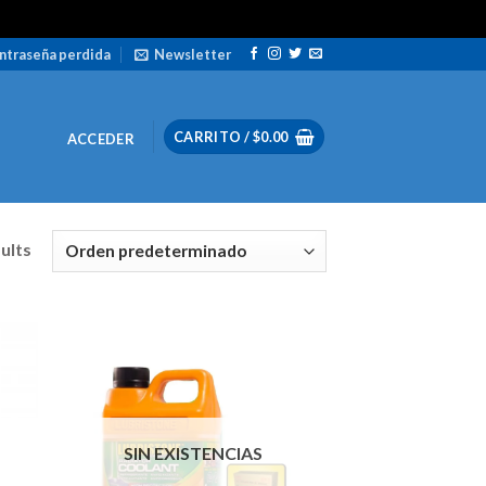
ntraseña perdida
Newsletter
CARRITO /
$
0.00
ACCEDER
sults
SIN EXISTENCIAS