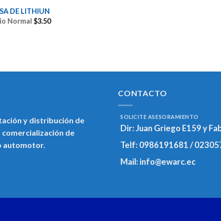
SA DE LITHIUN
io Normal
$
3.50
CONTACTO
SOLICITE ASESORAMIENTO
ación y distribución de
Dir:
Juan Griego E159 y Fa
 comercialización de
o automotor.
Telf:
0986191681 / 02305
Mail:
info@ewarc.ec