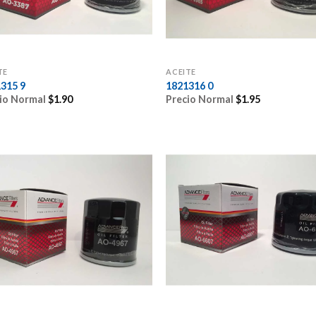
TE
ACEITE
315 9
1821316 0
io Normal
$
1.90
Precio Normal
$
1.95