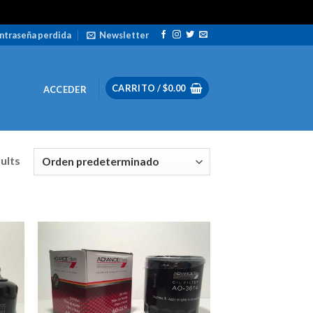
ntraseña perdida
Newsletter
CARRITO /
$
0.00
ACCEDER
sults