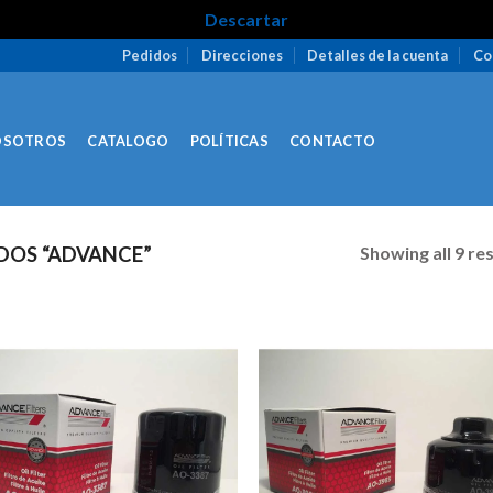
Descartar
Pedidos
Direcciones
Detalles de la cuenta
Co
OSOTROS
CATALOGO
POLÍTICAS
CONTACTO
Showing all 9 re
OS “ADVANCE”