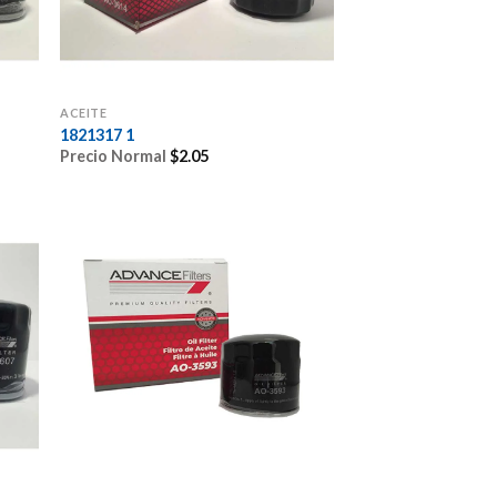
ACEITE
1821317 1
Precio Normal
$
2.05