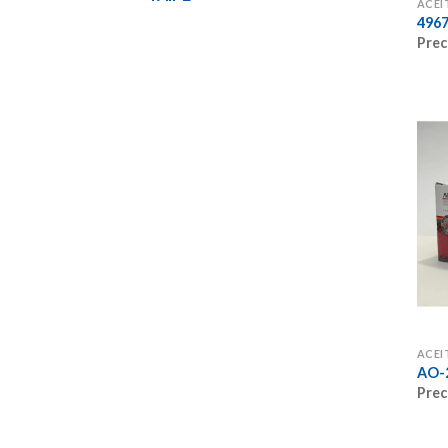
ACEI
496
Prec
ACEI
AO-
Prec