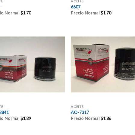
TE
ACEITE
7
6607
io Normal
$
1.70
Precio Normal
$
1.70
TE
ACEITE
2841
AO-7317
io Normal
$
1.89
Precio Normal
$
1.86