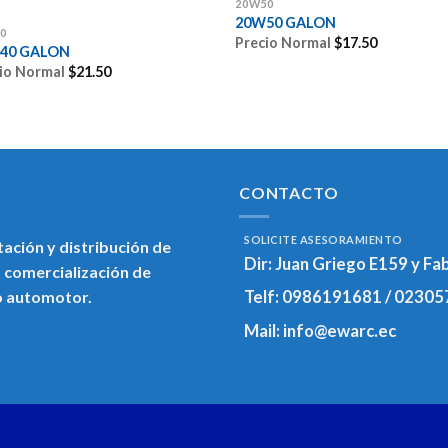
20W50
20W50 GALON
0
Precio Normal
$
17.50
40 GALON
io Normal
$
21.50
CONTACTO
SOLICITE ASESORAMIENTO
ación y distribución de
Dir:
Juan Griego E159 y Fa
 comercialización de
o automotor.
Telf:
0986191681 / 02305
Mail:
info@ewarc.ec