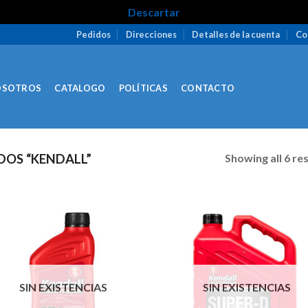
Descartar
Pedidos
Direcciones
Detalles de la cuenta
Co
OSOTROS
CATALOGO
POLÍTICAS
CONTACTO
Showing all 6 re
OS “KENDALL”
SIN EXISTENCIAS
SIN EXISTENCIAS