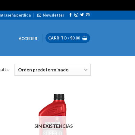
ntraseña perdida
Newsletter
CARRITO /
$
0.00
ACCEDER
sults
SIN EXISTENCIAS