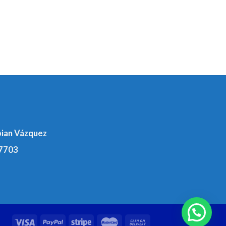
bian Vázquez
7703