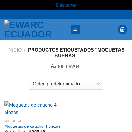
Descartar
INICIO
/
PRODUCTOS ETIQUETADOS “MOQUETAS
BUENAS”
FILTRAR
MOQUETAS
Moquetas de caucho 4 piezas
Precio Normal
$
40.80