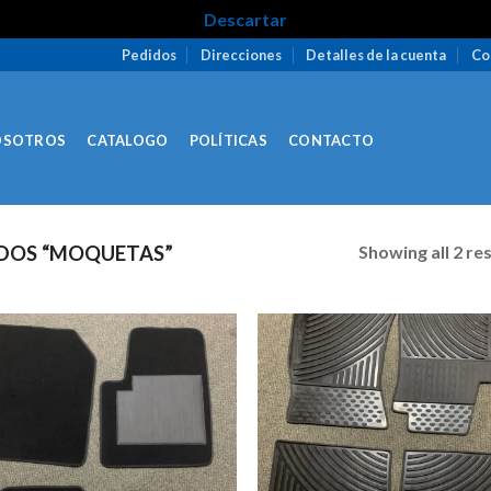
Descartar
Pedidos
Direcciones
Detalles de la cuenta
Co
OSOTROS
CATALOGO
POLÍTICAS
CONTACTO
Showing all 2 re
DOS “MOQUETAS”