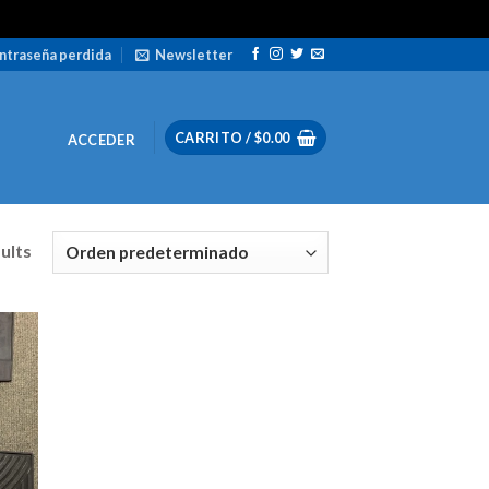
ntraseña perdida
Newsletter
CARRITO /
$
0.00
ACCEDER
sults